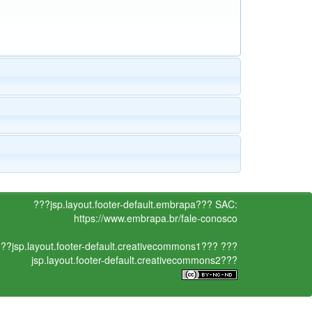
???jsp.layout.footer-default.embrapa???
SAC:
https://www.embrapa.br/fale-conosco
??jsp.layout.footer-default.creativecommons1???
???
jsp.layout.footer-default.creativecommons2???