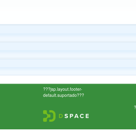
???jsp.layout.footer-
default.suportado???
?