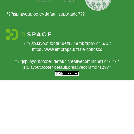
???jsp.layout.footer-default.suportado???
???jsp.layout.footer-default.embrapa???
SAC:
https://www.embrapa.br/fale-conosco
???jsp.layout.footer-default.creativecommons1???
???
jsp.layout.footer-default.creativecommons2???