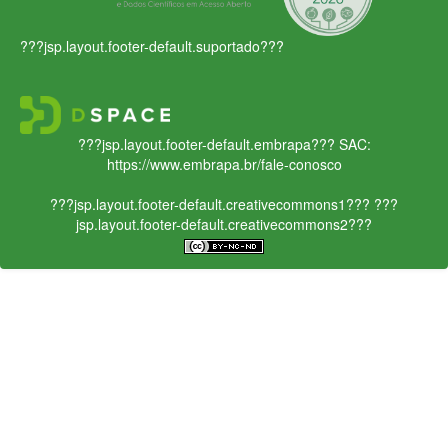
???jsp.layout.footer-default.suportado???
???jsp.layout.footer-default.embrapa???
SAC:
https://www.embrapa.br/fale-conosco
???jsp.layout.footer-default.creativecommons1???
???
jsp.layout.footer-default.creativecommons2???