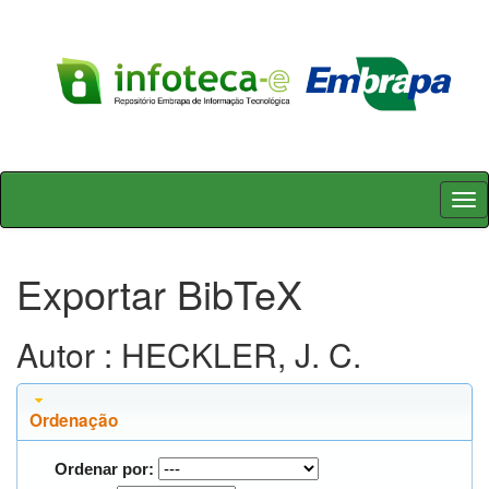
Skip
navigation
Exportar BibTeX
Autor : HECKLER, J. C.
Ordenação
Ordenar por: