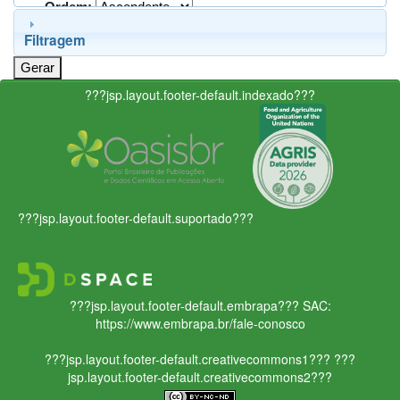
Ordem:
Filtragem
???jsp.layout.footer-default.indexado???
???jsp.layout.footer-default.suportado???
???jsp.layout.footer-default.embrapa???
SAC:
https://www.embrapa.br/fale-conosco
???jsp.layout.footer-default.creativecommons1???
???
jsp.layout.footer-default.creativecommons2???