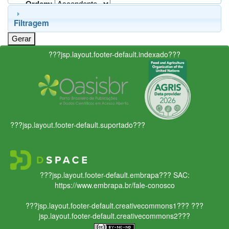
Ordem:
Filtragem
???jsp.layout.footer-default.indexado???
???jsp.layout.footer-default.suportado???
???jsp.layout.footer-default.embrapa???
SAC:
https://www.embrapa.br/fale-conosco
???jsp.layout.footer-default.creativecommons1???
???
jsp.layout.footer-default.creativecommons2???