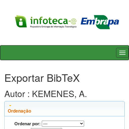
Skip
navigation
Exportar BibTeX
Autor : KEMENES, A.
Ordenação
Ordenar por: