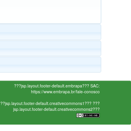
???jsp.layout.footer-default.embrapa???
SAC:
https://www.embrapa.br/fale-conosco
??jsp.layout.footer-default.creativecommons1???
???
jsp.layout.footer-default.creativecommons2???