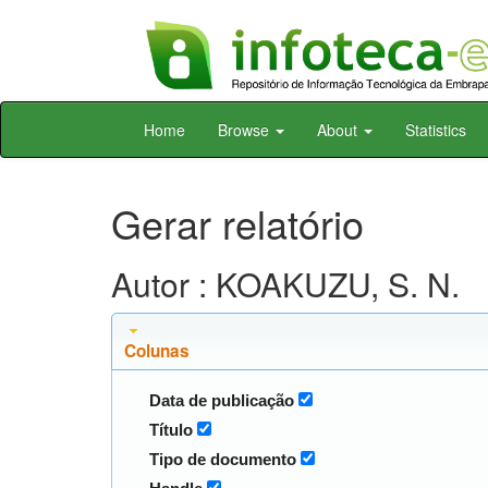
Skip
Home
Browse
About
Statistics
navigation
Gerar relatório
Autor : KOAKUZU, S. N.
Colunas
Data de publicação
Título
Tipo de documento