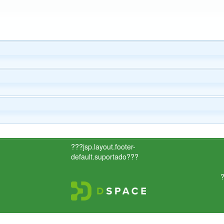
???jsp.layout.footer-
default.suportado???
?