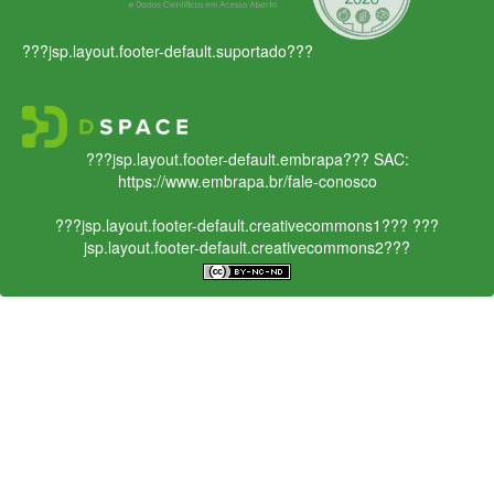
???jsp.layout.footer-default.suportado???
???jsp.layout.footer-default.embrapa???
SAC:
https://www.embrapa.br/fale-conosco
???jsp.layout.footer-default.creativecommons1???
???
jsp.layout.footer-default.creativecommons2???