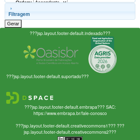
Ordem:
Filtragem
???jsp.layout.footer-default.indexado???
???jsp.layout.footer-default.suportado???
???jsp.layout.footer-default.embrapa???
SAC:
https://www.embrapa.br/fale-conosco
???jsp.layout.footer-default.creativecommons1???
???
jsp.layout.footer-default.creativecommons2???