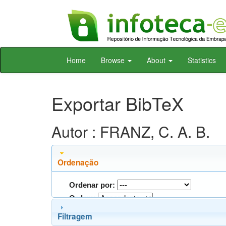
Skip
Home
Browse
About
Statistics
navigation
Exportar BibTeX
Autor : FRANZ, C. A. B.
Ordenação
Ordenar por:
Ordem:
Filtragem