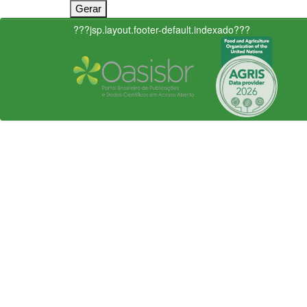
???jsp.layout.footer-default.indexado???