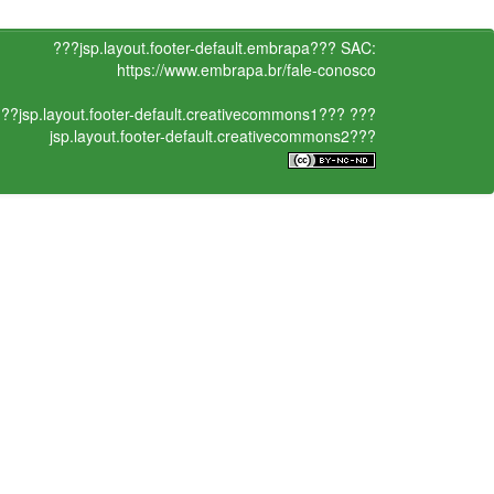
???jsp.layout.footer-default.embrapa???
SAC:
https://www.embrapa.br/fale-conosco
??jsp.layout.footer-default.creativecommons1???
???
jsp.layout.footer-default.creativecommons2???