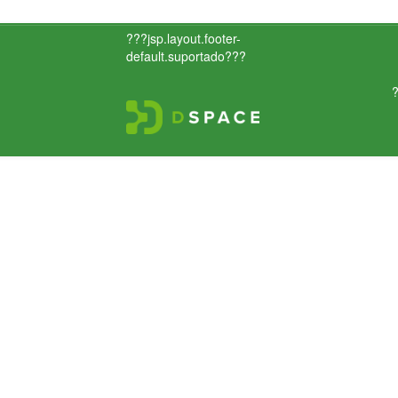
???jsp.layout.footer-
default.suportado???
?