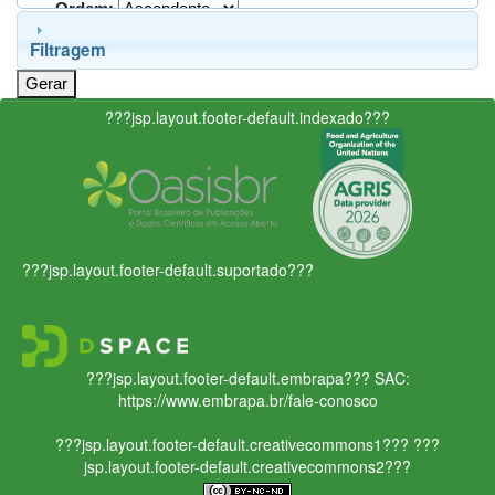
Ordem:
Filtragem
???jsp.layout.footer-default.indexado???
???jsp.layout.footer-default.suportado???
???jsp.layout.footer-default.embrapa???
SAC:
https://www.embrapa.br/fale-conosco
???jsp.layout.footer-default.creativecommons1???
???
jsp.layout.footer-default.creativecommons2???