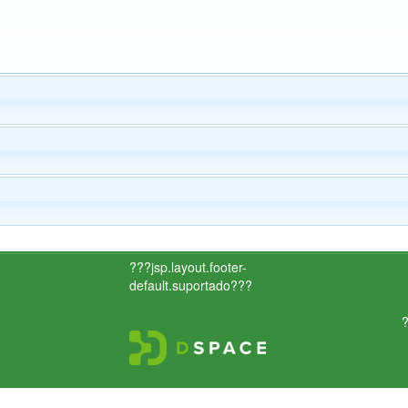
???jsp.layout.footer-
default.suportado???
?