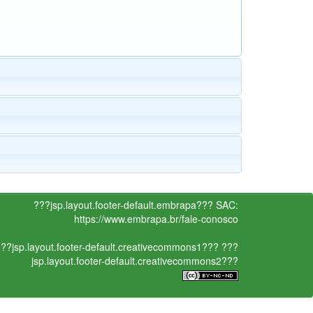
???jsp.layout.footer-default.embrapa???
SAC:
https://www.embrapa.br/fale-conosco
??jsp.layout.footer-default.creativecommons1???
???
jsp.layout.footer-default.creativecommons2???