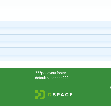
???jsp.layout.footer-
default.suportado???
?