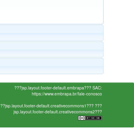
???jsp.layout.footer-default.embrapa???
SAC:
https://www.embrapa.br/fale-conosco
??jsp.layout.footer-default.creativecommons1???
???
jsp.layout.footer-default.creativecommons2???