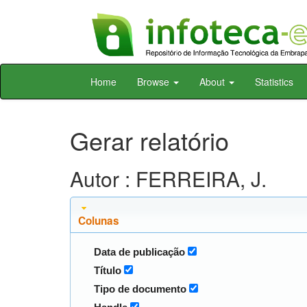
Skip
Home
Browse
About
Statistics
navigation
Gerar relatório
Autor : FERREIRA, J.
Colunas
Data de publicação
Título
Tipo de documento