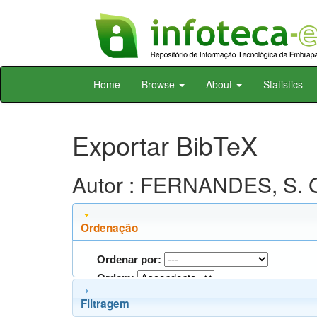
Skip
Home
Browse
About
Statistics
navigation
Exportar BibTeX
Autor : FERNANDES, S. 
Ordenação
Ordenar por:
Ordem:
Filtragem