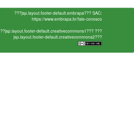
???jsp.layout.footer-default.embrapa???
SAC:
https://www.embrapa.br/fale-conosco
??jsp.layout.footer-default.creativecommons1???
???
jsp.layout.footer-default.creativecommons2???