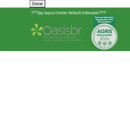
???jsp.layout.footer-default.indexado???