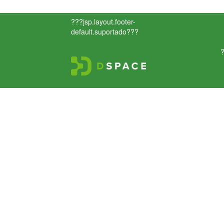
???jsp.layout.footer-
default.suportado???
?