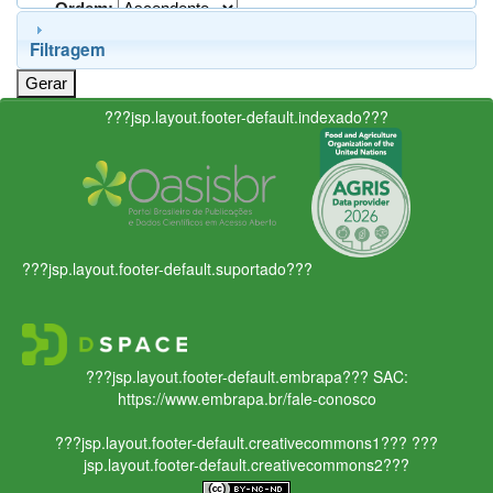
Ordem:
Filtragem
???jsp.layout.footer-default.indexado???
???jsp.layout.footer-default.suportado???
???jsp.layout.footer-default.embrapa???
SAC:
https://www.embrapa.br/fale-conosco
???jsp.layout.footer-default.creativecommons1???
???
jsp.layout.footer-default.creativecommons2???