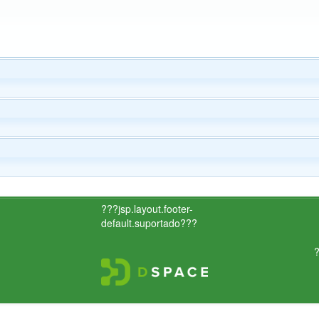
???jsp.layout.footer-
default.suportado???
?