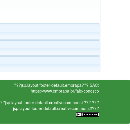
???jsp.layout.footer-default.embrapa???
SAC:
https://www.embrapa.br/fale-conosco
??jsp.layout.footer-default.creativecommons1???
???
jsp.layout.footer-default.creativecommons2???