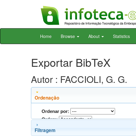
Skip
Home
Browse
About
Statistics
navigation
Exportar BibTeX
Autor : FACCIOLI, G. G.
Ordenação
Ordenar por:
Ordem:
Filtragem