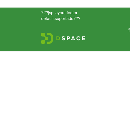
???jsp.layout.footer-
default.suportado???
?