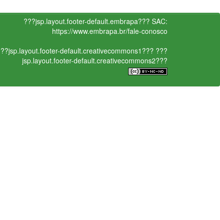
???jsp.layout.footer-default.embrapa???
SAC:
https://www.embrapa.br/fale-conosco
??jsp.layout.footer-default.creativecommons1???
???
jsp.layout.footer-default.creativecommons2???