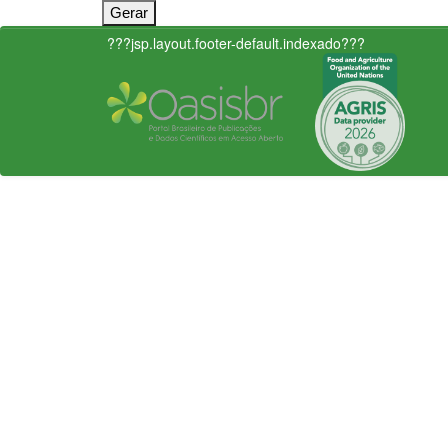
???jsp.layout.footer-default.indexado???