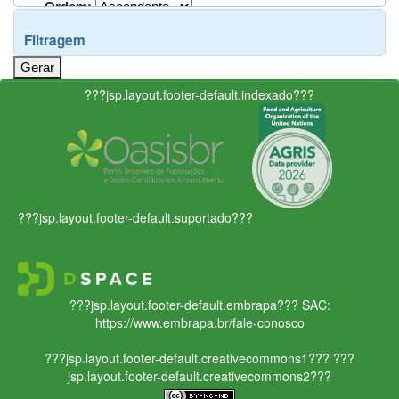
Ordem:
Filtragem
???jsp.layout.footer-default.indexado???
???jsp.layout.footer-default.suportado???
???jsp.layout.footer-default.embrapa???
SAC:
https://www.embrapa.br/fale-conosco
???jsp.layout.footer-default.creativecommons1???
???
jsp.layout.footer-default.creativecommons2???