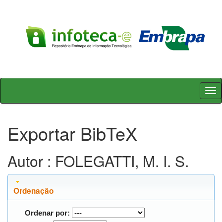
Skip
navigation
Exportar BibTeX
Autor : FOLEGATTI, M. I. S.
Ordenação
Ordenar por: