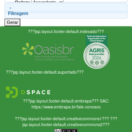
Ordem:
Filtragem
???jsp.layout.footer-default.indexado???
???jsp.layout.footer-default.suportado???
???jsp.layout.footer-default.embrapa???
SAC:
https://www.embrapa.br/fale-conosco
???jsp.layout.footer-default.creativecommons1???
???
jsp.layout.footer-default.creativecommons2???