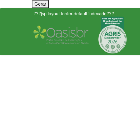
???jsp.layout.footer-default.indexado???