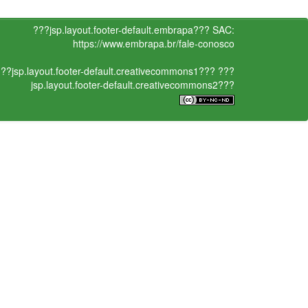
???jsp.layout.footer-default.embrapa???
SAC:
https://www.embrapa.br/fale-conosco
??jsp.layout.footer-default.creativecommons1???
???
jsp.layout.footer-default.creativecommons2???