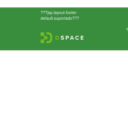
???jsp.layout.footer-
default.suportado???
?