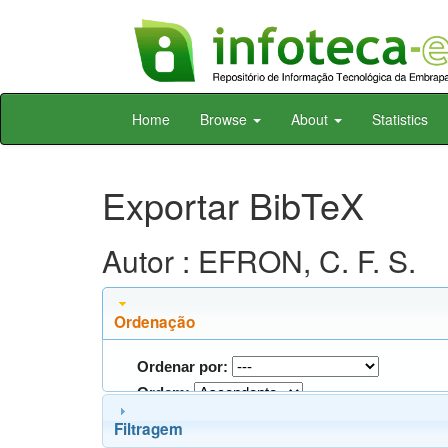
Skip
Home
Browse
About
Statistics
navigation
Exportar BibTeX
Autor : EFRON, C. F. S.
Ordenação
Ordenar por:
Ordem:
Filtragem