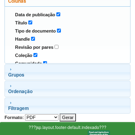
Colunas
Data de publicação
Título
Tipo de documento
Handle
Revisão por pares
Coleção
Comunidade
Grupos
Ordenação
Filtragem
Formato:
???jsp.layout.footer-default.indexado???