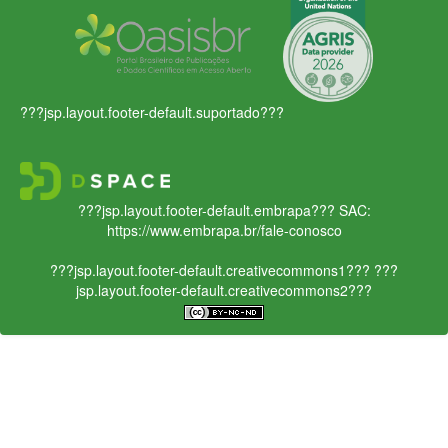
???jsp.layout.footer-default.suportado???
???jsp.layout.footer-default.embrapa???
SAC:
https://www.embrapa.br/fale-conosco
???jsp.layout.footer-default.creativecommons1???
???
jsp.layout.footer-default.creativecommons2???