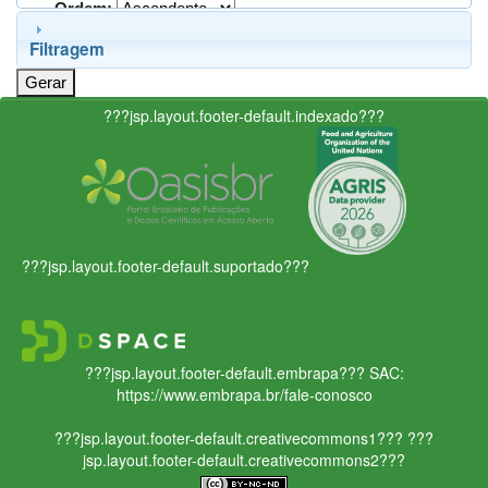
Ordem:
Filtragem
???jsp.layout.footer-default.indexado???
???jsp.layout.footer-default.suportado???
???jsp.layout.footer-default.embrapa???
SAC:
https://www.embrapa.br/fale-conosco
???jsp.layout.footer-default.creativecommons1???
???
jsp.layout.footer-default.creativecommons2???