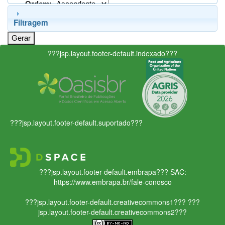
Ordem:
Filtragem
???jsp.layout.footer-default.indexado???
???jsp.layout.footer-default.suportado???
???jsp.layout.footer-default.embrapa???
SAC:
https://www.embrapa.br/fale-conosco
???jsp.layout.footer-default.creativecommons1???
???
jsp.layout.footer-default.creativecommons2???