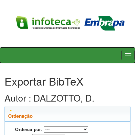
Skip
navigation
Exportar BibTeX
Autor : DALZOTTO, D.
Ordenação
Ordenar por: