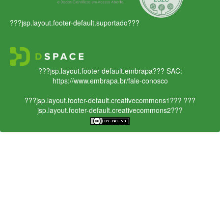
???jsp.layout.footer-default.suportado???
???jsp.layout.footer-default.embrapa???
SAC:
https://www.embrapa.br/fale-conosco
???jsp.layout.footer-default.creativecommons1???
???
jsp.layout.footer-default.creativecommons2???