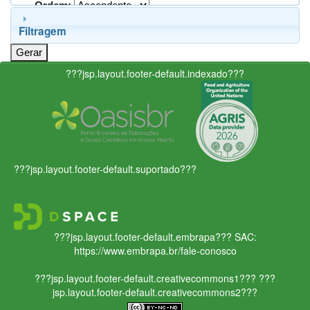
Ordem:
Filtragem
???jsp.layout.footer-default.indexado???
???jsp.layout.footer-default.suportado???
???jsp.layout.footer-default.embrapa???
SAC:
https://www.embrapa.br/fale-conosco
???jsp.layout.footer-default.creativecommons1???
???
jsp.layout.footer-default.creativecommons2???