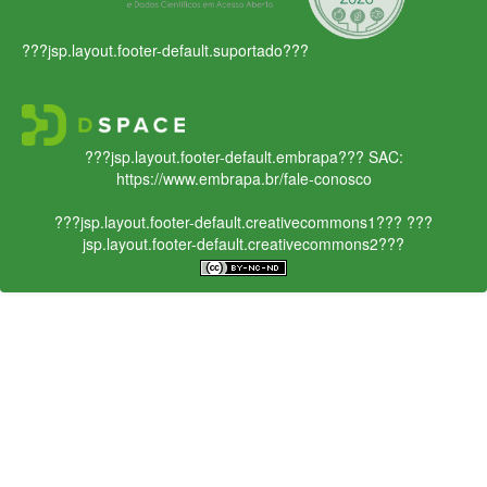
???jsp.layout.footer-default.suportado???
???jsp.layout.footer-default.embrapa???
SAC:
https://www.embrapa.br/fale-conosco
???jsp.layout.footer-default.creativecommons1???
???
jsp.layout.footer-default.creativecommons2???