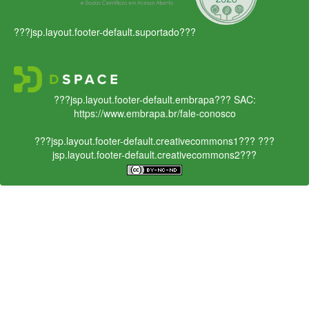
???jsp.layout.footer-default.suportado???
???jsp.layout.footer-default.embrapa???
SAC:
https://www.embrapa.br/fale-conosco
???jsp.layout.footer-default.creativecommons1???
???
jsp.layout.footer-default.creativecommons2???