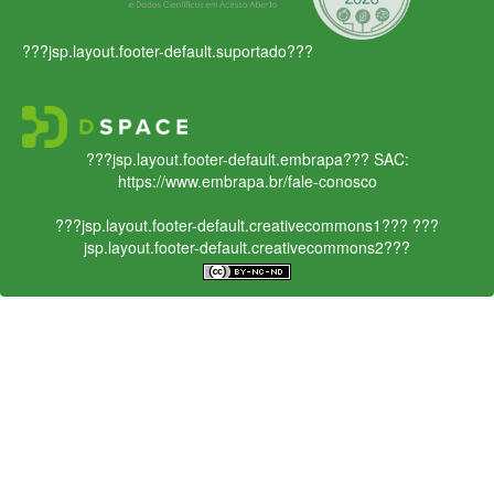
???jsp.layout.footer-default.suportado???
???jsp.layout.footer-default.embrapa???
SAC:
https://www.embrapa.br/fale-conosco
???jsp.layout.footer-default.creativecommons1???
???
jsp.layout.footer-default.creativecommons2???