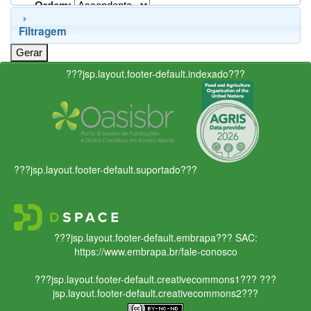
Ordem:
Filtragem
???jsp.layout.footer-default.indexado???
???jsp.layout.footer-default.suportado???
???jsp.layout.footer-default.embrapa???
SAC:
https://www.embrapa.br/fale-conosco
???jsp.layout.footer-default.creativecommons1???
???
jsp.layout.footer-default.creativecommons2???