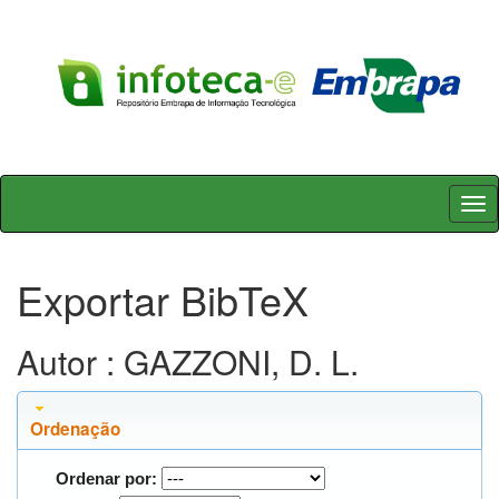
Skip
navigation
Exportar BibTeX
Autor : GAZZONI, D. L.
Ordenação
Ordenar por: