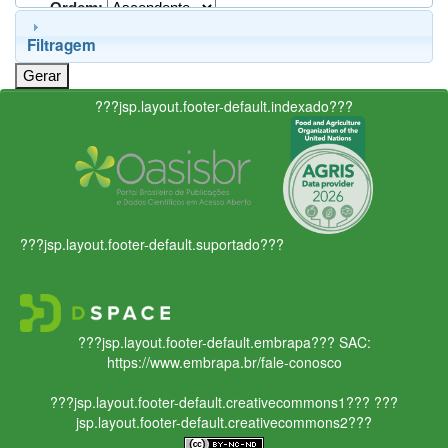
Ordem:
Filtragem
???jsp.layout.footer-default.indexado???
???jsp.layout.footer-default.suportado???
???jsp.layout.footer-default.embrapa???
SAC:
https://www.embrapa.br/fale-conosco
???jsp.layout.footer-default.creativecommons1???
???
jsp.layout.footer-default.creativecommons2???