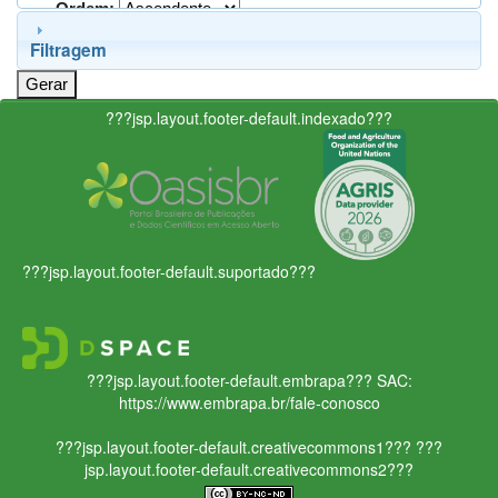
Ordem:
Filtragem
???jsp.layout.footer-default.indexado???
???jsp.layout.footer-default.suportado???
???jsp.layout.footer-default.embrapa???
SAC:
https://www.embrapa.br/fale-conosco
???jsp.layout.footer-default.creativecommons1???
???
jsp.layout.footer-default.creativecommons2???