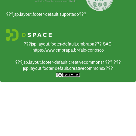
???jsp.layout.footer-default.suportado???
???jsp.layout.footer-default.embrapa???
SAC:
https://www.embrapa.br/fale-conosco
???jsp.layout.footer-default.creativecommons1???
???
jsp.layout.footer-default.creativecommons2???