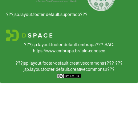
???jsp.layout.footer-default.suportado???
???jsp.layout.footer-default.embrapa???
SAC:
https://www.embrapa.br/fale-conosco
???jsp.layout.footer-default.creativecommons1???
???
jsp.layout.footer-default.creativecommons2???