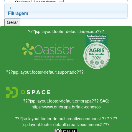
Ordem:
Filtragem
???jsp.layout.footer-default.indexado???
???jsp.layout.footer-default.suportado???
???jsp.layout.footer-default.embrapa???
SAC:
https://www.embrapa.br/fale-conosco
???jsp.layout.footer-default.creativecommons1???
???
jsp.layout.footer-default.creativecommons2???