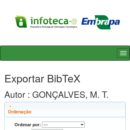
Skip
navigation
Exportar BibTeX
Autor : GONÇALVES, M. T.
Ordenação
Ordenar por: