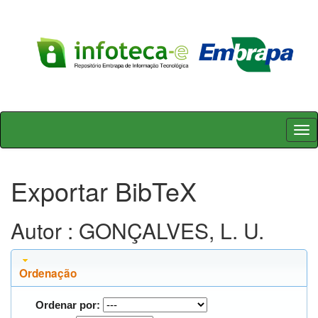
Skip
navigation
Exportar BibTeX
Autor : GONÇALVES, L. U.
Ordenação
Ordenar por: