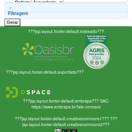
Ordem:
Filtragem
???jsp.layout.footer-default.indexado???
???jsp.layout.footer-default.suportado???
???jsp.layout.footer-default.embrapa???
SAC:
https://www.embrapa.br/fale-conosco
???jsp.layout.footer-default.creativecommons1???
???
jsp.layout.footer-default.creativecommons2???