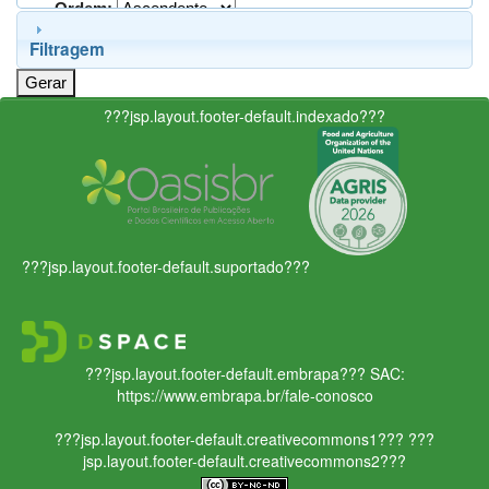
Ordem:
Filtragem
???jsp.layout.footer-default.indexado???
???jsp.layout.footer-default.suportado???
???jsp.layout.footer-default.embrapa???
SAC:
https://www.embrapa.br/fale-conosco
???jsp.layout.footer-default.creativecommons1???
???
jsp.layout.footer-default.creativecommons2???