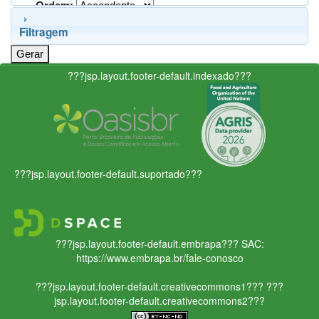
Ordem:
Filtragem
???jsp.layout.footer-default.indexado???
???jsp.layout.footer-default.suportado???
???jsp.layout.footer-default.embrapa???
SAC:
https://www.embrapa.br/fale-conosco
???jsp.layout.footer-default.creativecommons1???
???
jsp.layout.footer-default.creativecommons2???