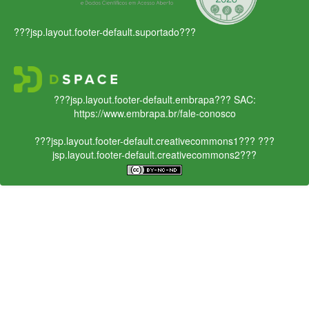
???jsp.layout.footer-default.suportado???
???jsp.layout.footer-default.embrapa???
SAC:
https://www.embrapa.br/fale-conosco
???jsp.layout.footer-default.creativecommons1???
???
jsp.layout.footer-default.creativecommons2???