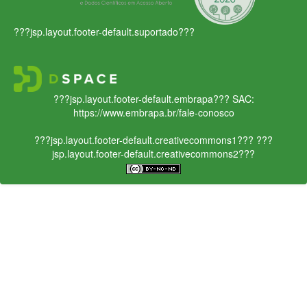
???jsp.layout.footer-default.suportado???
???jsp.layout.footer-default.embrapa???
SAC:
https://www.embrapa.br/fale-conosco
???jsp.layout.footer-default.creativecommons1???
???
jsp.layout.footer-default.creativecommons2???