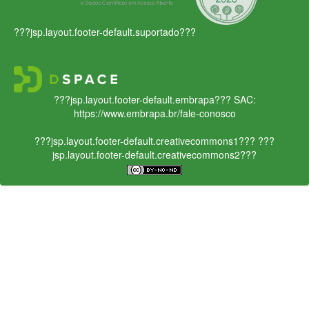
???jsp.layout.footer-default.suportado???
???jsp.layout.footer-default.embrapa???
SAC:
https://www.embrapa.br/fale-conosco
???jsp.layout.footer-default.creativecommons1???
???
jsp.layout.footer-default.creativecommons2???