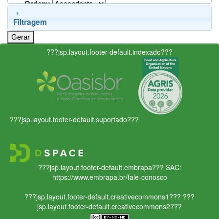
Ordem:
Filtragem
???jsp.layout.footer-default.indexado???
???jsp.layout.footer-default.suportado???
???jsp.layout.footer-default.embrapa???
SAC:
https://www.embrapa.br/fale-conosco
???jsp.layout.footer-default.creativecommons1???
???
jsp.layout.footer-default.creativecommons2???