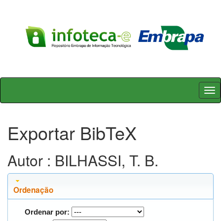
Skip
navigation
Exportar BibTeX
Autor : BILHASSI, T. B.
Ordenação
Ordenar por: