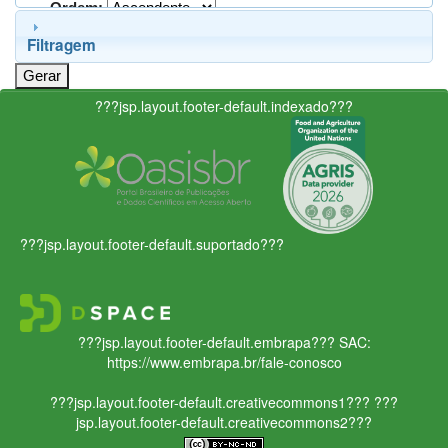
Ordem:
Filtragem
???jsp.layout.footer-default.indexado???
???jsp.layout.footer-default.suportado???
???jsp.layout.footer-default.embrapa???
SAC:
https://www.embrapa.br/fale-conosco
???jsp.layout.footer-default.creativecommons1???
???
jsp.layout.footer-default.creativecommons2???