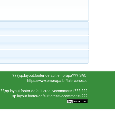
???jsp.layout.footer-default.embrapa???
SAC:
https://www.embrapa.br/fale-conosco
??jsp.layout.footer-default.creativecommons1???
???
jsp.layout.footer-default.creativecommons2???