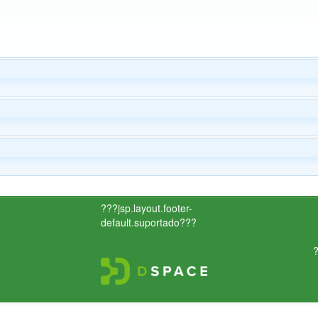
???jsp.layout.footer-
default.suportado???
?