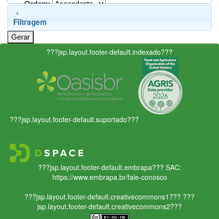
Ordem:
Filtragem
???jsp.layout.footer-default.indexado???
???jsp.layout.footer-default.suportado???
???jsp.layout.footer-default.embrapa???
SAC:
https://www.embrapa.br/fale-conosco
???jsp.layout.footer-default.creativecommons1???
???
jsp.layout.footer-default.creativecommons2???