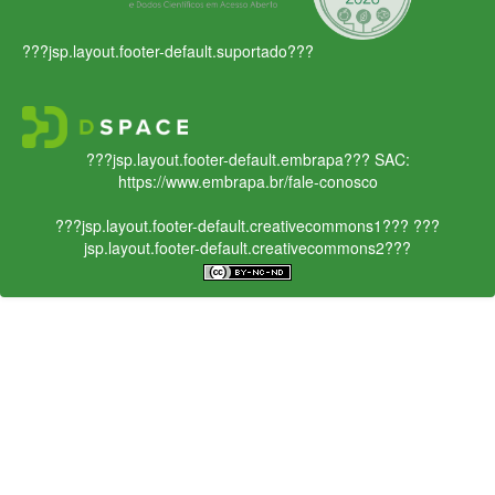
???jsp.layout.footer-default.suportado???
???jsp.layout.footer-default.embrapa???
SAC:
https://www.embrapa.br/fale-conosco
???jsp.layout.footer-default.creativecommons1???
???
jsp.layout.footer-default.creativecommons2???