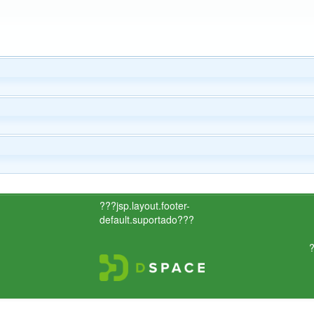
???jsp.layout.footer-
default.suportado???
?