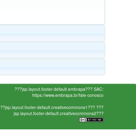
???jsp.layout.footer-default.embrapa???
SAC:
https://www.embrapa.br/fale-conosco
??jsp.layout.footer-default.creativecommons1???
???
jsp.layout.footer-default.creativecommons2???