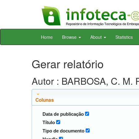
Skip
Home
Browse
About
Statistics
navigation
Gerar relatório
Autor : BARBOSA, C. M. P
Colunas
Data de publicação
Título
Tipo de documento