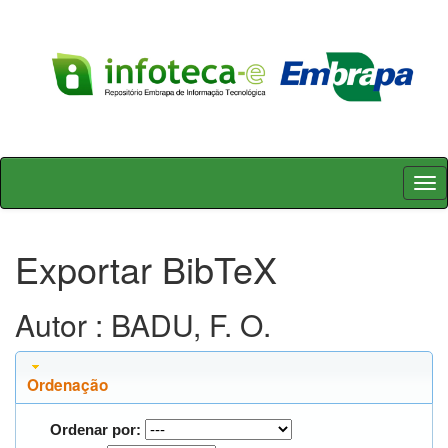
Skip
navigation
Exportar BibTeX
Autor : BADU, F. O.
Ordenação
Ordenar por: