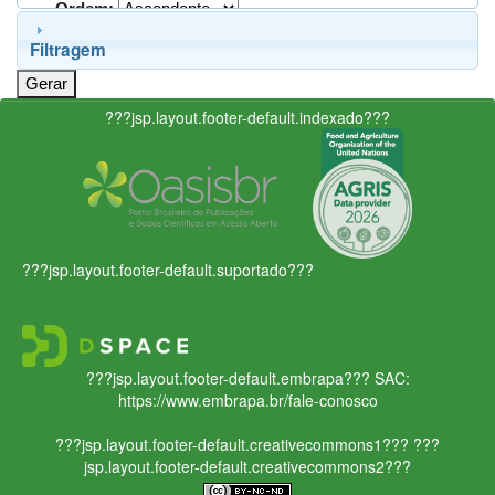
Ordem:
Filtragem
???jsp.layout.footer-default.indexado???
???jsp.layout.footer-default.suportado???
???jsp.layout.footer-default.embrapa???
SAC:
https://www.embrapa.br/fale-conosco
???jsp.layout.footer-default.creativecommons1???
???
jsp.layout.footer-default.creativecommons2???