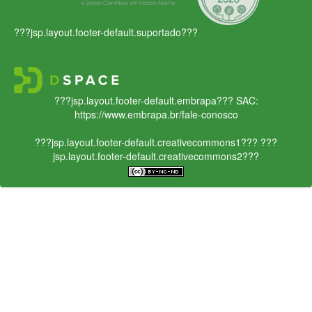
???jsp.layout.footer-default.suportado???
???jsp.layout.footer-default.embrapa???
SAC:
https://www.embrapa.br/fale-conosco
???jsp.layout.footer-default.creativecommons1???
???
jsp.layout.footer-default.creativecommons2???