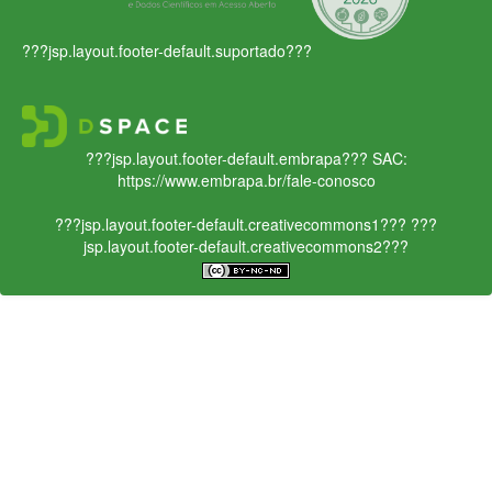
???jsp.layout.footer-default.suportado???
???jsp.layout.footer-default.embrapa???
SAC:
https://www.embrapa.br/fale-conosco
???jsp.layout.footer-default.creativecommons1???
???
jsp.layout.footer-default.creativecommons2???