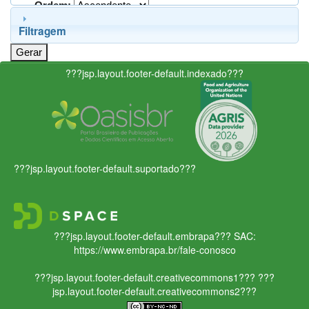
Ordem:
Filtragem
???jsp.layout.footer-default.indexado???
???jsp.layout.footer-default.suportado???
???jsp.layout.footer-default.embrapa???
SAC:
https://www.embrapa.br/fale-conosco
???jsp.layout.footer-default.creativecommons1???
???
jsp.layout.footer-default.creativecommons2???