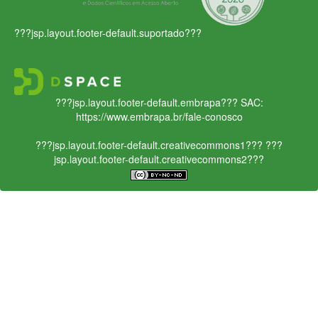
???jsp.layout.footer-default.suportado???
???jsp.layout.footer-default.embrapa???
SAC:
https://www.embrapa.br/fale-conosco
???jsp.layout.footer-default.creativecommons1???
???
jsp.layout.footer-default.creativecommons2???